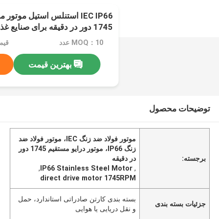
IEC IP66 استنلس استیل موتور
1745 دور در دقیقه برای صنایع غذایی
MOQ：10 عدد
قیمت： EXW
بهترین قیمت
توضیحات محصول
موتور فولاد ضد زنگ IEC، موتور فولاد ضد
زنگ IP66، موتور درایو مستقیم 1745 دور
برجسته:
در دقیقه
,
IP66 Stainless Steel Motor
,
direct drive motor 1745RPM
بسته بندی کارتن صادراتی استاندارد، حمل
جزئیات بسته بندی
و نقل دریایی یا هوایی