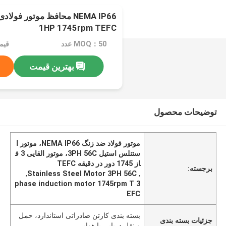
1HP 1745rpm TEFC
MOQ：50 عدد
قیمت： EXW
بهترین قیمت
توضیحات محصول
موتور فولاد ضد زنگ NEMA IP66، موتور ا
ستنلس استیل 3PH 56C، موتور القایی 3 ف
از 1745 دور در دقیقه TEFC
برجسته:
,
Stainless Steel Motor 3PH 56C
,
3 phase induction motor 1745rpm T
EFC
بسته بندی کارتن صادراتی استاندارد، حمل
جزئیات بسته بندی
و نقل دریایی یا هوایی