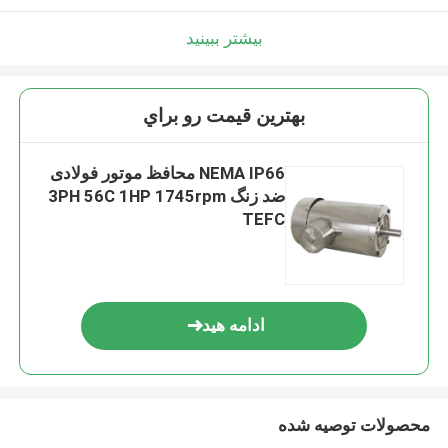
بیشتر ببینید
بهترين قيمت رو براي
NEMA IP66 محافظ موتور فولادی
ضد زنگ 3PH 56C 1HP 1745rpm
TEFC
ادامه هید
محصولات توصیه شده