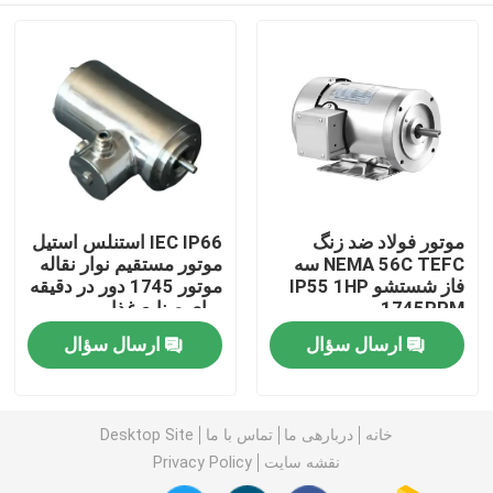
موتور فولاد ضد زنگ
IEC IP66 استنلس استیل
NEMA 56C TEFC سه
موتور مستقیم نوار نقاله
فاز شستشو IP55 1HP
موتور 1745 دور در دقیقه
1745RPM
برای صنایع غذایی
ارسال سؤال
ارسال سؤال
خانه
محصولات
خانه
دربارهی ما
تماس با ما
Desktop Site
نقشه سایت
Privacy Policy
فیلم های