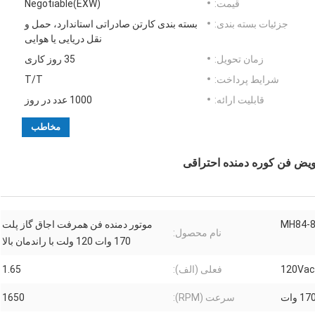
قیمت:
Negotiable(EXW)
جزئیات بسته بندی:
بسته بندی کارتن صادراتی استاندارد، حمل و
نقل دریایی یا هوایی
زمان تحویل:
35 روز کاری
شرایط پرداخت:
T/T
قابلیت ارائه:
1000 عدد در روز
مخاطب
MH84-
موتور دمنده فن همرفت اجاق گاز پلت
نام محصول:
170 وات 120 ولت با راندمان بالا
120Vac
فعلی (الف):
1.65
17 وات
سرعت (RPM):
1650