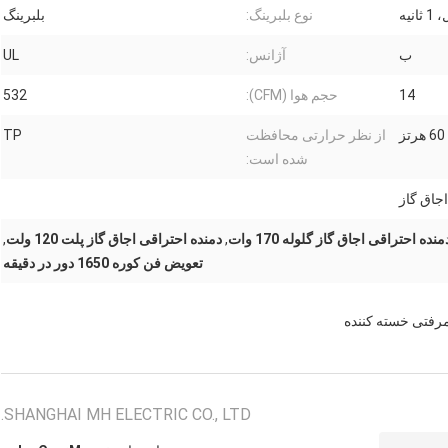
نوع بلبرینگ:
بلبرینگ
ب
آژانس:
UL
14
حجم هوا (CFM):
532
از نظر حرارتی محافظت
TP
شده است:
جاق گاز
منده احتراقی اجاق گاز گلوله 170 وات
,
دمنده احتراقی اجاق گاز پلت 120 ولت
,
تعویض فن کوره 1650 دور در دقیقه
رفتی خسته کننده
SHANGHAI MH ELECTRIC CO., LTD.