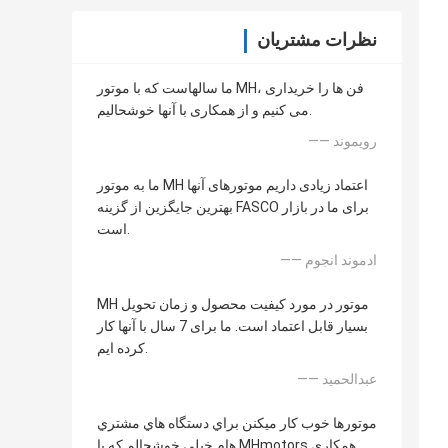
نظرات مشتریان
ما سالهاست که با موتور MH، فن ها را خریداری
می کنیم و از همکاری با آنها خوشحالیم.
—— رويموند
ما به موتور MH اعتماد زیادی داریم موتورهای آنها
بهترین جایگزین از گزینه FASCO برای ما در بازار
است.
—— ادموند انجوم
MH موتور در مورد کیفیت محصول و زمان تحویل
بسیار قابل اعتماد است. ما برای 7 سال با آنها کار
کرده ایم.
—— عبدالحمید
موتورها خوب کار ميکنن براي دستگاه هاي مشتري
هام خيلي خوشحالم که با MHmotors همکاري