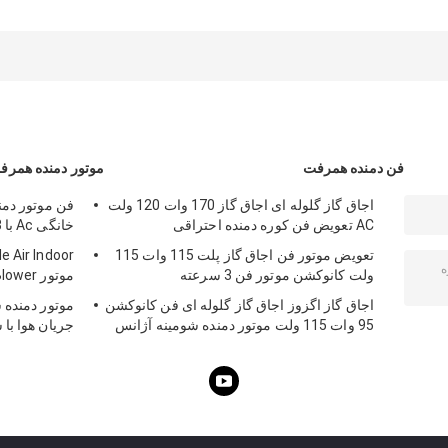
بخار همرفت
دمنده موتور فن
گریل همرفتی AC
تعویض فن
فن دمنده همرفت
موتور دمنده همرف
اجاق گاز گلوله ای اجاق گاز 170 وات 120 ولت
AC تعویض فن کوره دمنده احتراقی
خانگی Ac با 3 سرعت
تعویض موتور فن اجاق گاز پلت 115 وات 115
ولت کانوکشن موتور فن 3 سرعته
موتور 4x4 Squirrel Cage Blower
اجاق گاز اگزوز اجاق گاز گلوله ای فن کانوکشن
95 وات 115 ولت موتور دمنده شومینه آژانس
جریان هوا با
UL