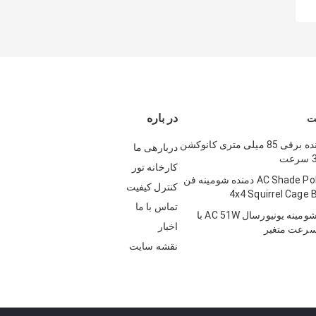
در باره
ت
فن موتور دمنده برقی 85 میلی متری کانوکشن
دربارهی ما
کارخانه تور
AC Shade Pole Air Indoor دمنده شومینه فن
کنترل کیفیت
تماس با ما
موتور دمنده شومینه یونیورسال AC 51W با
اخبار
 سرعت متغیر
نقشه سایت