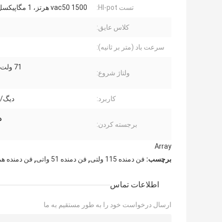
تست HI-pot:
1500 vac50 هرتز، 1 مگاپیکسل، 1 ثانیه
کلاس عایق:
سرعت باد (متر بر ثانیه):
71 ولت 60 هرتز
ولتاژ شروع:
کاربرد:
دیگ/ا
د
برجسته کردن:
Array
,
,
برچسب:
فن دمنده 115 ولتی
فن دمنده 51 واتی
فن دمنده هم
اطلاعات تماس
ارسال درخواست خود را به طور مستقیم به ما