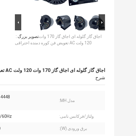
اجاق گاز گلوله ای اجاق گاز 170 وات
تصویر بزرگ :
120 ولت AC تعویض فن کوره دمنده احتراقی
اجاق گاز گلوله ای اجاق گاز 170 وات 120 ولت AC تعویض فن کوره دمنده احتراقی
شرح
84448
مدل MH:
ولتاژ/فرکانس نامی:
/60Hz
برق ورودی (W):
0