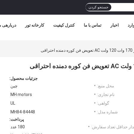
جستجو کردن
ارد
اخبار
تماس با ما
کنترل کیفیت
کارخانه تور
دربارهی م
قی
جزئیات محصول:
محل منبع:
چین
نام تجاری:
MH motors
گواهی:
UL
شماره مدل:
MH84-84448
پرداخت:
ار حداقل تعداد سفارش:
180 عدد