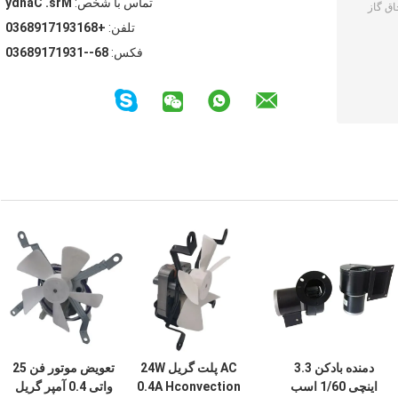
تماس با شخص:
Mrs. Candy
تلفن:
+8613917198630
فکس:
86--13917198630
دمنده بادکن 3.3
AC پلت گریل 24W
تعویض موتور فن 25
اینچی 1/60 اسب
0.4A Hconvection
واتی 0.4 آمپر گریل