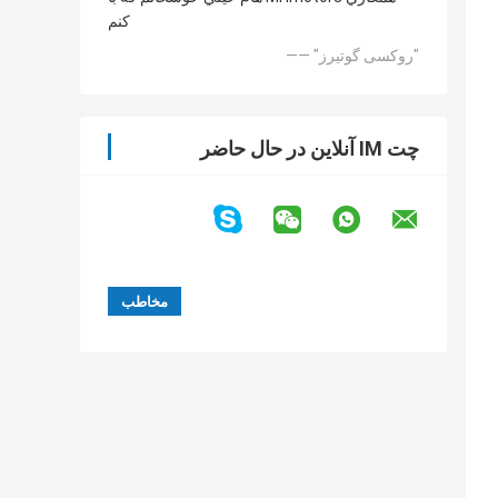
کنم
—— "روکسی گوتیرز"
چت IM آنلاین در حال حاضر